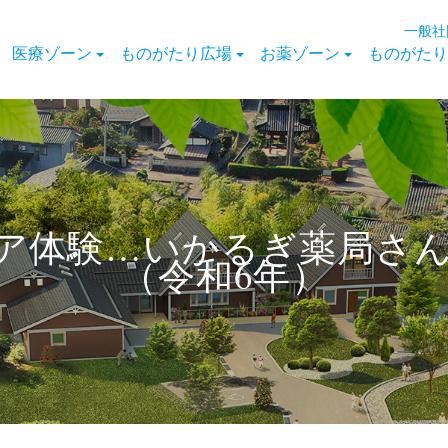
一般社
医療ゾーン
ものがたり広場
お薬ゾーン
ものがたり
ア体験…いかるぎ薬局さんの
（令和6年）