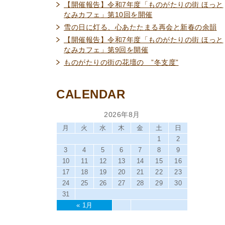
【開催報告】令和7年度「ものがたりの街 ほっと
なみカフェ」第10回を開催
雪の日に灯る、心あたたまる再会と新春の余韻
【開催報告】令和7年度「ものがたりの街 ほっと
なみカフェ」第9回を開催
ものがたりの街の花壇の ”冬支度”
CALENDAR
2026年8月
月
火
水
木
金
土
日
1
2
3
4
5
6
7
8
9
10
11
12
13
14
15
16
17
18
19
20
21
22
23
24
25
26
27
28
29
30
31
« 1月