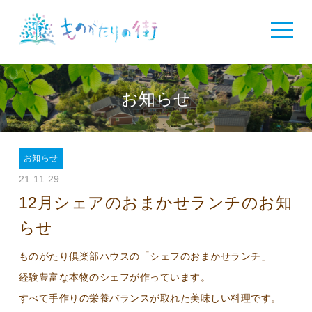
toggle
navigat
お知らせ
お知らせ
21.11.29
12月シェアのおまかせランチのお知
らせ
ものがたり倶楽部ハウスの「シェフのおまかせランチ」
経験豊富な本物のシェフが作っています。
すべて手作りの栄養バランスが取れた美味しい料理です。