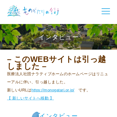
toggle
navigat
インタビュー
– このWEBサイトは引っ越
しました –
医療法人社団ナラティブホームのホームページはリニュ
ーアルに伴い、引っ越しました。
新しいURLは
https://monogatari.or.jp/
です。
【 新しいサイトへ移動 】
インタビュー