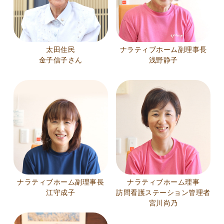
太田住民
ナラティブホーム副理事長
金子信子さん
浅野静子
ナラティブホーム副理事長
ナラティブホーム理事
江守成子
訪問看護ステーション管理者
宮川尚乃