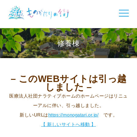
toggle
navigat
修養棟
– このWEBサイトは引っ越
しました –
医療法人社団ナラティブホームのホームページはリニュ
ーアルに伴い、引っ越しました。
新しいURLは
https://monogatari.or.jp/
です。
【 新しいサイトへ移動 】