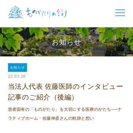
toggle
navigat
お知らせ
お知らせ
22.03.28
当法人代表 佐藤医師のインタビュー
記事のご紹介（後編）
患者固有の「ものがたり」を大切にする医療のかたち──ナ
ラティブホーム・佐藤伸彦さんの軌跡と想い