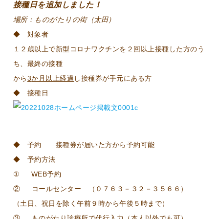
接種日を追加しました！
場所：ものがたりの街（太田）
◆ 対象者
１２歳以上で新型コロナワクチンを２回以上接種した方のう
ち、最終の接種
から
3
か月以上経過
し接種券が手元にある方
◆ 接種日
◆ 予約 接種券が届いた方から予約可能
◆ 予約方法
① WEB予約
② コールセンター （０７６３－３２－３５６６）
（土日、祝日を除く午前９時から午後５時まで）
③ ものがたり診療所で代行入力（本人以外でも可）