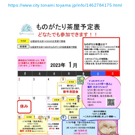
https://www.city.tonami.toyama.jp/info/1462784175.html