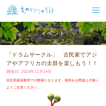
toggle
navigat
イベント
「ドラムサークル」 古民家でアジ
アやアフリカの太鼓を楽しもう！！
開催日: 2024年11月14日
旧古民家診療所での開催となります。
場所をお間違えの無い
ようご注意ください。