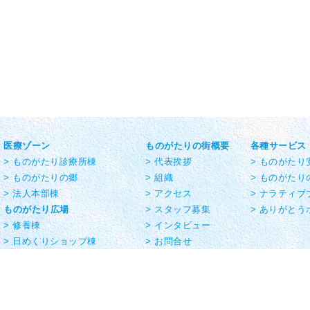
医療ゾーン
ものがたりの街概要
各種サービス
> ものがたり診療所棟
> 代表挨拶
> ものがた
> ものがたりの郷
> 組織
> ものがたり
> 法人本部棟
> アクセス
> ナラティブ
ものがたり広場
> スタッフ募集
> ありがとう
> 修養棟
> インタビュー
> 日めくりショップ棟
> お問合せ
> ものがたり倶楽部ハウス棟
> お知らせ
お薬ゾーン
> ものがたりの街の
> 薬舗棟
ものがたり