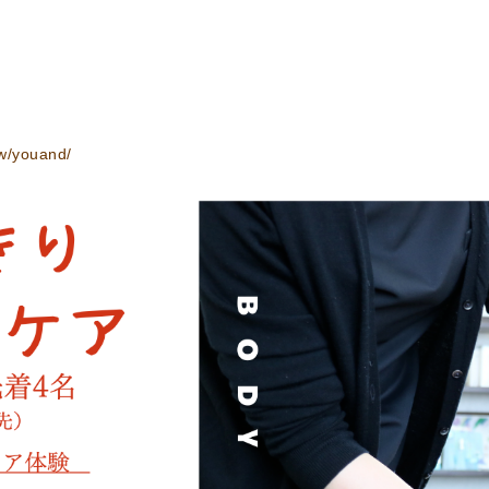
）
ew/youand/