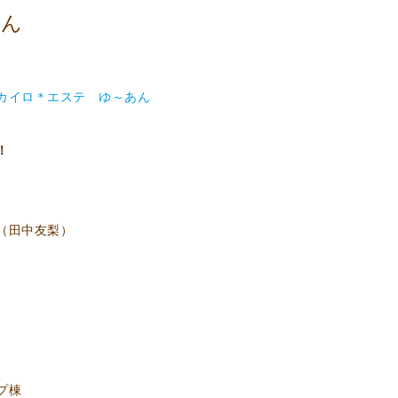
あん
カイロ＊エステ ゆ～あん
！
（田中友梨）
プ棟