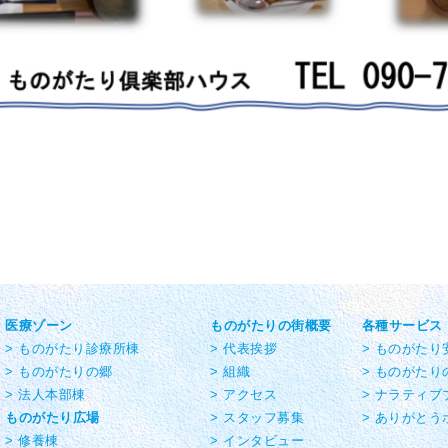
医療ゾーン
ものがたりの街概要
各種サービス
> ものがたり診療所棟
> 代表挨拶
> ものがた
> ものがたりの郷
> 組織
> ものがたり
> 法人本部棟
> アクセス
> ナラティブ
ものがたり広場
> スタッフ募集
> ありがとう
> 修養棟
> インタビュー