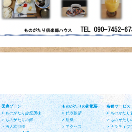
医療ゾーン
ものがたりの街概要
各種サービス
> ものがたり診療所棟
> 代表挨拶
> ものがた
> ものがたりの郷
> 組織
> ものがたり
> 法人本部棟
> アクセス
> ナラティブ