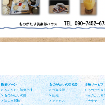
医療ゾーン
ものがたりの街概要
各種サービス
> ものがたり診療所棟
> 代表挨拶
> ものがた
> ものがたりの郷
> 組織
> ものがたり
> 法人本部棟
> アクセス
> ナラティブ