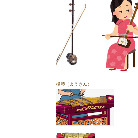
揚琴（ようきん）