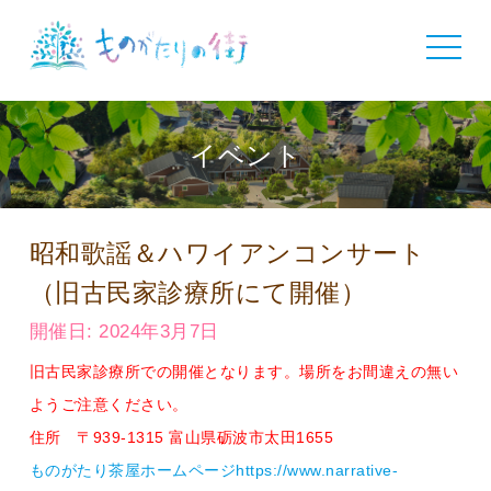
toggle
navigat
イベント
昭和歌謡＆ハワイアンコンサート
（旧古民家診療所にて開催）
開催日: 2024年3月7日
旧古民家診療所での開催となります。
場所をお間違えの無い
ようご注意ください。
住所 〒939-1315 富山県砺波市太田1655
ものがたり茶屋ホームページhttps://www.narrative-