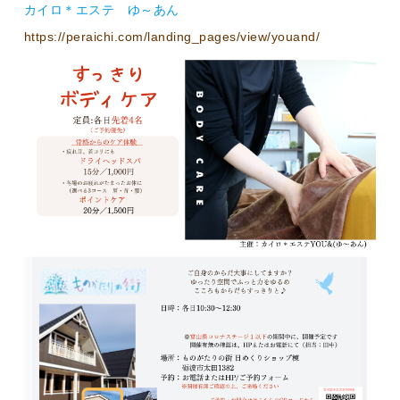
カイロ＊エステ ゆ～あん
https://peraichi.com/landing_pages/view/youand/