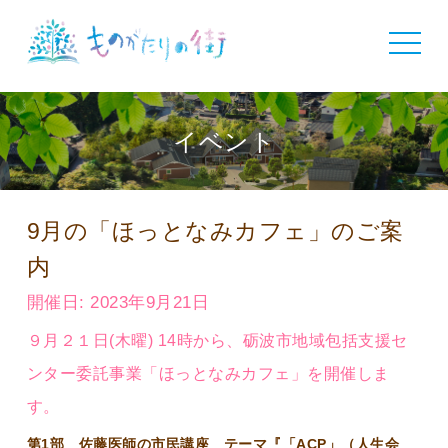
toggle
navigat
イベント
9月の「ほっとなみカフェ」のご案
内
開催日: 2023年9月21日
９月２１日(木曜) 14時から、砺波市地域包括支援セ
ンター委託事業「ほっとなみカフェ」を開催しま
す。
第1部 佐藤医師の市民講座 テーマ『「ACP」（人生会