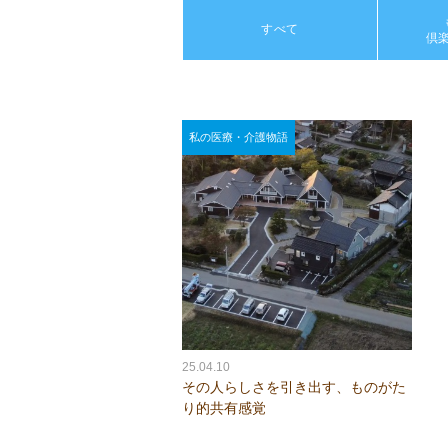
すべて
倶
私の医療・介護物語
25.04.10
その人らしさを引き出す、ものがた
り的共有感覚