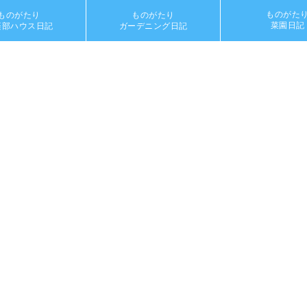
ものがた
ものがたり
ものがたり
菜園日記
楽部ハウス日記
ガーデニング日記