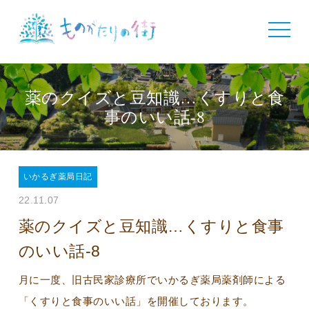
toggle
navigat
薬のクイズと豆知識…くすりと食
事のいい話-8
いかるぎ薬局日記
22.11.07
薬のクイズと豆知識…くすりと食事
のいい話-8
月に一度、旧古民家診療所でいかるぎ薬局薬剤師による
「くすりと食事のいい話」を開催しております。