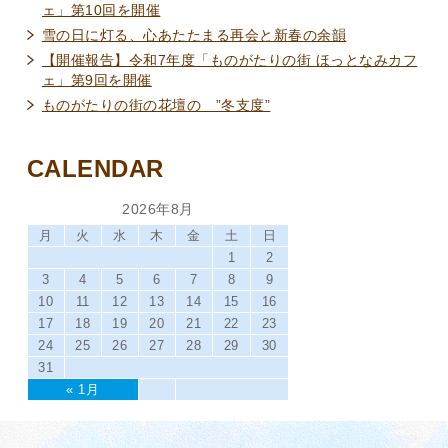
ェ」第10回を開催
雪の日に灯る、心あたたまる再会と新春の余韻
【開催報告】令和7年度「ものがたりの街 ほっとなみカフ
ェ」第9回を開催
ものがたりの街の花壇の ”冬支度”
CALENDAR
2026年8月
月
火
水
木
金
土
日
1
2
3
4
5
6
7
8
9
10
11
12
13
14
15
16
17
18
19
20
21
22
23
24
25
26
27
28
29
30
31
« 1月