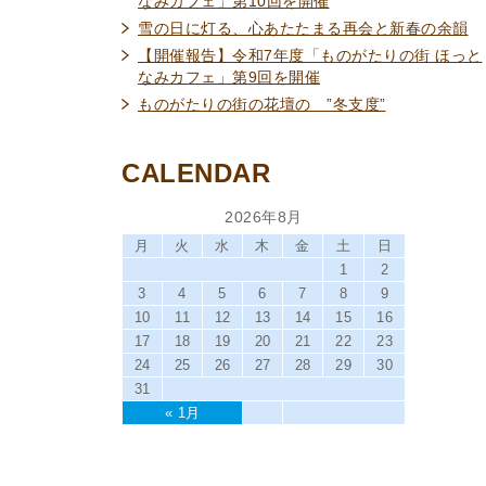
なみカフェ」第10回を開催
雪の日に灯る、心あたたまる再会と新春の余韻
【開催報告】令和7年度「ものがたりの街 ほっと
なみカフェ」第9回を開催
ものがたりの街の花壇の ”冬支度”
CALENDAR
2026年8月
月
火
水
木
金
土
日
1
2
3
4
5
6
7
8
9
10
11
12
13
14
15
16
17
18
19
20
21
22
23
24
25
26
27
28
29
30
31
« 1月