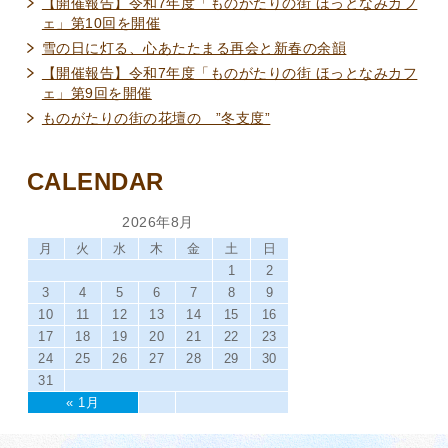
【開催報告】令和7年度「ものがたりの街 ほっとなみカフ
ェ」第10回を開催
雪の日に灯る、心あたたまる再会と新春の余韻
【開催報告】令和7年度「ものがたりの街 ほっとなみカフ
ェ」第9回を開催
ものがたりの街の花壇の ”冬支度”
CALENDAR
2026年8月
月
火
水
木
金
土
日
1
2
3
4
5
6
7
8
9
10
11
12
13
14
15
16
17
18
19
20
21
22
23
24
25
26
27
28
29
30
31
« 1月