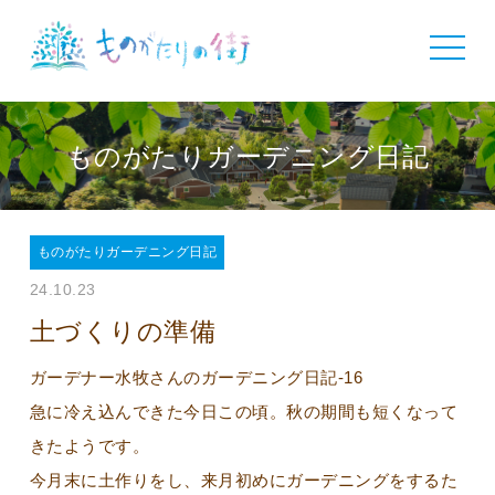
toggle
navigat
ものがたりガーデニング日記
ものがたりガーデニング日記
24.10.23
土づくりの準備
ガーデナー水牧さんのガーデニング日記-16
急に冷え込んできた今日この頃。秋の期間も短くなって
きたようです。
今月末に土作りをし、来月初めにガーデニングをするた