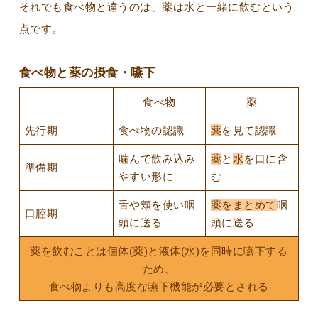
それでも食べ物と違うのは、薬は水と一緒に飲むという
点です。
食べ物と薬の摂食・嚥下
食べ物
薬
先行期
食べ物の認識
薬
を見て認識
噛んで飲み込み
薬
と
水
を口に含
準備期
やすい形に
む
舌や頬を使い咽
薬をまとめて
咽
口腔期
頭に送る
頭に送る
薬を飲むことは個体(薬)と液体(水)を同時に嚥下する
ため、
食べ物よりも高度な嚥下機能が必要とされる