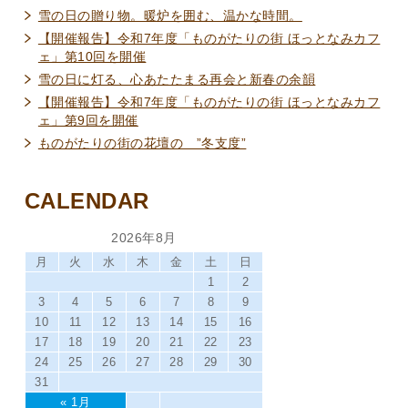
雪の日の贈り物。暖炉を囲む、温かな時間。
【開催報告】令和7年度「ものがたりの街 ほっとなみカフ
ェ」第10回を開催
雪の日に灯る、心あたたまる再会と新春の余韻
【開催報告】令和7年度「ものがたりの街 ほっとなみカフ
ェ」第9回を開催
ものがたりの街の花壇の ”冬支度”
CALENDAR
2026年8月
月
火
水
木
金
土
日
1
2
3
4
5
6
7
8
9
10
11
12
13
14
15
16
17
18
19
20
21
22
23
24
25
26
27
28
29
30
31
« 1月