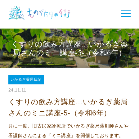
toggle
navigat
くすりの飲み方講座…いかるぎ薬
局さんのミニ講座-5-（令和6年）
いかるぎ薬局日記
24.11.11
くすりの飲み方講座…いかるぎ薬局
さんのミニ講座-5-（令和6年）
月に一度、旧古民家診療所でいかるぎ薬局薬剤師さんや
看護師さんによる「ミニ講座」を開催しております。