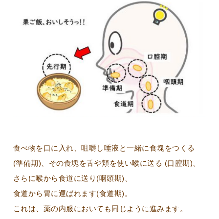
食べ物を口に入れ、咀嚼し唾液と一緒に食塊をつくる
(準備期)、その食塊を舌や頬を使い喉に送る (口腔期)、
さらに喉から食道に送り(咽頭期)、
食道から胃に運ばれます(食道期)。
これは、薬の内服においても同じように進みます。