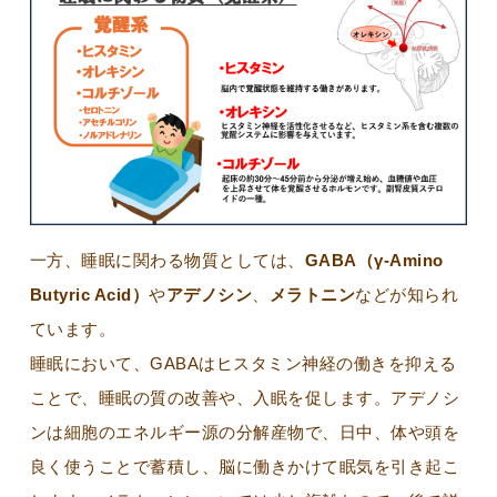
一方、睡眠に関わる物質としては、
GABA（γ-Amino
Butyric Acid）
や
アデノシン
、
メラトニン
などが知られ
ています。
睡眠において、GABAはヒスタミン神経の働きを抑える
ことで、睡眠の質の改善や、入眠を促します。アデノシ
ンは細胞のエネルギー源の分解産物で、日中、体や頭を
良く使うことで蓄積し、脳に働きかけて眠気を引き起こ