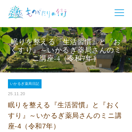
toggle
navigat
眠りを整える『生活習慣』と『お
くすり』～いかるぎ薬局さんのミ
ニ講座-4（令和7年）
いかるぎ薬局日記
25.11.20
眠りを整える『生活習慣』と『おく
すり』～いかるぎ薬局さんのミニ講
座-4（令和7年）