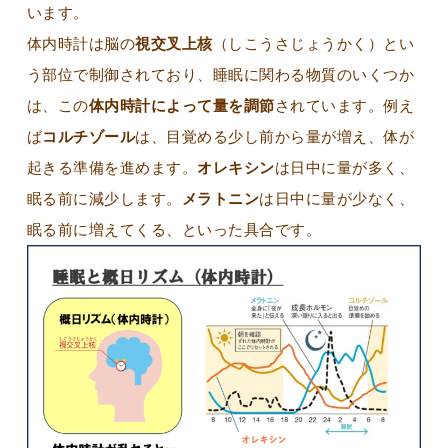
います。
体内時計は脳の
視交叉上核
（しこうさじょうかく）とい
う部位で制御されており、睡眠に関わる物質のいくつか
は、この
体内時計によって量を調節
されています。例え
ば
コルチゾール
は、目覚める少し前から量が増え、体が
起きる準備を進めます。
オレキシン
は日中に量が多く、
眠る前に減少します。
メラトニン
は日中に量が少なく、
眠る前に増えてくる、といった具合です。