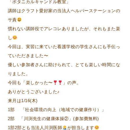
「ボタニカルキャンドル教室」
講師はクラフト愛好家の当法人ヘルパーステーションの
サ責
慣れない講師役でアレコレありましたが、それもまた楽
し
今回は、実習に来ていた看護学校の学生さんにも手伝っ
ていただきました〜
優しい参加者さんに助けられて、とても楽しい時間にな
りました。
今回も「楽しかった〜
」の声。
ありがとうございました♪
来月は1/16(木)
1部 「社会環境の向上（地域での健康作り）」
2部 「川渕先生の健康体操②」(参加費無料)
1部2部とも当法人川渕医師
が担当します