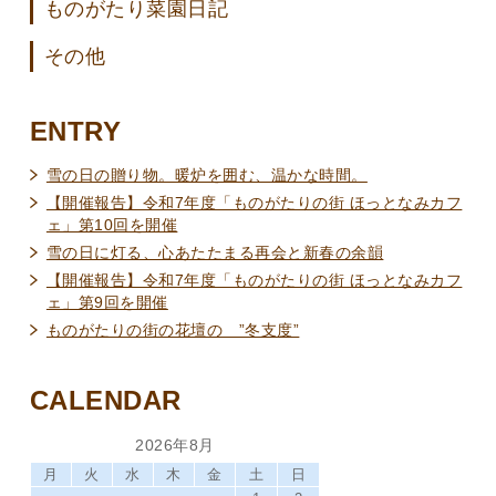
ものがたり菜園日記
その他
ENTRY
雪の日の贈り物。暖炉を囲む、温かな時間。
【開催報告】令和7年度「ものがたりの街 ほっとなみカフ
ェ」第10回を開催
雪の日に灯る、心あたたまる再会と新春の余韻
【開催報告】令和7年度「ものがたりの街 ほっとなみカフ
ェ」第9回を開催
ものがたりの街の花壇の ”冬支度”
CALENDAR
2026年8月
月
火
水
木
金
土
日