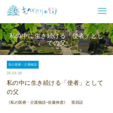
toggle
navigat
私の中に生き続ける「使者」とし
ての父
私の医療・介護物語
25.03.28
私の中に生き続ける「使者」として
の父
《私の医療・介護物語–佐藤伸彦》 第四話