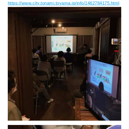
https://www.city.tonami.toyama.jp/info/1462784175.html