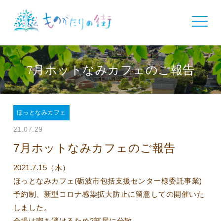
toggle
navigat
7月ホットなみカフェのご報告
ほっとなみカフェ
21.07.29
7月ホットなみカフェのご報告
2021.7.15（木）
ほっとなみカフェ(砺波市包括支援センター様委託事業)
予約制、新型コロナ感染拡大防止に留意しての開催いた
しました。
会場は密を避けるため2部屋に分散。