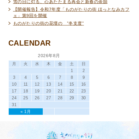
雪の日に灯る、心あたたまる再会と新春の余韻
【開催報告】令和7年度「ものがたりの街 ほっとなみカフ
ェ」第9回を開催
ものがたりの街の花壇の ”冬支度”
CALENDAR
2026年8月
月
火
水
木
金
土
日
1
2
3
4
5
6
7
8
9
10
11
12
13
14
15
16
17
18
19
20
21
22
23
24
25
26
27
28
29
30
31
« 1月