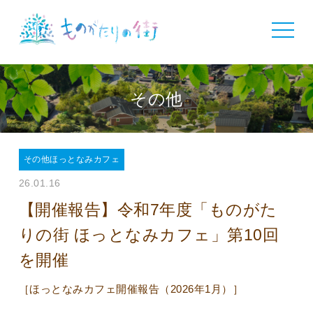
toggle
navigat
その他
その他ほっとなみカフェ
26.01.16
【開催報告】令和7年度「ものがた
りの街 ほっとなみカフェ」第10回
を開催
［ほっとなみカフェ開催報告（2026年1月）］