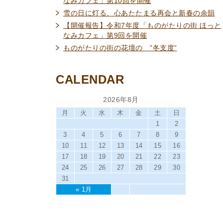
なみカフェ」第10回を開催
雪の日に灯る、心あたたまる再会と新春の余韻
【開催報告】令和7年度「ものがたりの街 ほっと
なみカフェ」第9回を開催
ものがたりの街の花壇の ”冬支度”
CALENDAR
2026年8月
月
火
水
木
金
土
日
1
2
3
4
5
6
7
8
9
10
11
12
13
14
15
16
17
18
19
20
21
22
23
24
25
26
27
28
29
30
31
« 1月