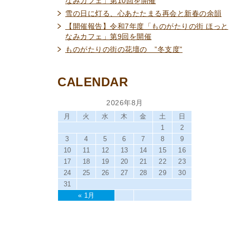
なみカフェ」第10回を開催
雪の日に灯る、心あたたまる再会と新春の余韻
【開催報告】令和7年度「ものがたりの街 ほっと
なみカフェ」第9回を開催
ものがたりの街の花壇の ”冬支度”
CALENDAR
2026年8月
月
火
水
木
金
土
日
1
2
3
4
5
6
7
8
9
10
11
12
13
14
15
16
17
18
19
20
21
22
23
24
25
26
27
28
29
30
31
« 1月