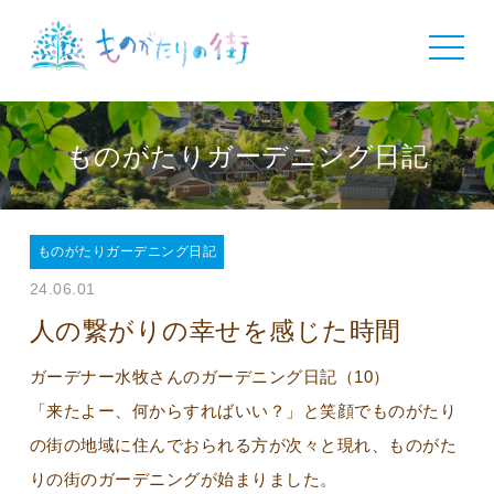
toggle
navigat
ものがたりガーデニング日記
ものがたりガーデニング日記
24.06.01
人の繋がりの幸せを感じた時間
ガーデナー水牧さんのガーデニング日記（10）
「来たよー、何からすればいい？」と笑顔でものがたり
の街の地域に住んでおられる方が次々と現れ、ものがた
りの街のガーデニングが始まりました。