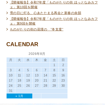
【開催報告】令和7年度「ものがたりの街 ほっとなみカフ
ェ」第10回を開催
雪の日に灯る、心あたたまる再会と新春の余韻
【開催報告】令和7年度「ものがたりの街 ほっとなみカフ
ェ」第9回を開催
ものがたりの街の花壇の ”冬支度”
CALENDAR
2026年8月
月
火
水
木
金
土
日
1
2
3
4
5
6
7
8
9
10
11
12
13
14
15
16
17
18
19
20
21
22
23
24
25
26
27
28
29
30
31
« 1月