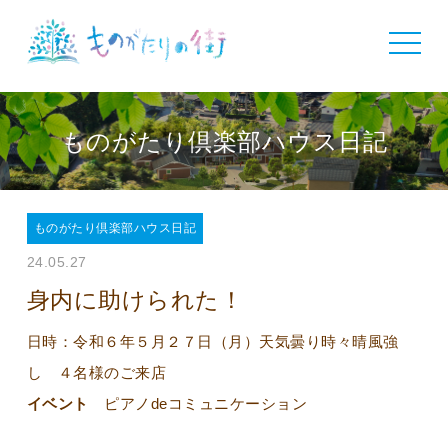
toggle
navigat
ものがたり倶楽部ハウス日記
ものがたり倶楽部ハウス日記
24.05.27
身内に助けられた！
日時：令和６年５月２７日（月）天気曇り時々晴風強
し ４名様のご来店
イベント
ピアノdeコミュニケーション