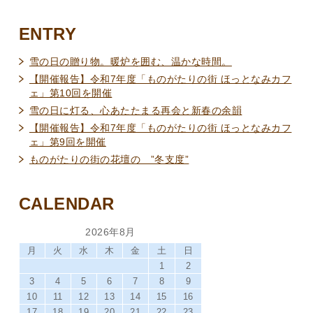
ENTRY
雪の日の贈り物。暖炉を囲む、温かな時間。
【開催報告】令和7年度「ものがたりの街 ほっとなみカフ
ェ」第10回を開催
雪の日に灯る、心あたたまる再会と新春の余韻
【開催報告】令和7年度「ものがたりの街 ほっとなみカフ
ェ」第9回を開催
ものがたりの街の花壇の ”冬支度”
CALENDAR
2026年8月
月
火
水
木
金
土
日
1
2
3
4
5
6
7
8
9
10
11
12
13
14
15
16
17
18
19
20
21
22
23