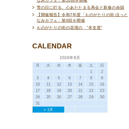
なみカフェ」第10回を開催
雪の日に灯る、心あたたまる再会と新春の余韻
【開催報告】令和7年度「ものがたりの街 ほっと
なみカフェ」第9回を開催
ものがたりの街の花壇の ”冬支度”
CALENDAR
2026年8月
月
火
水
木
金
土
日
1
2
3
4
5
6
7
8
9
10
11
12
13
14
15
16
17
18
19
20
21
22
23
24
25
26
27
28
29
30
31
« 1月