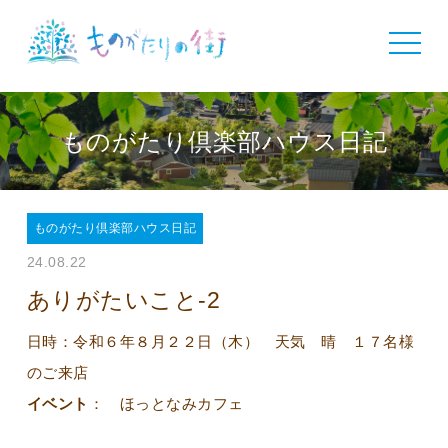
toggle
navigat
ものがたり倶楽部ハウス日記
ものがたり倶楽部ハウス日記
24.08.22
ありがたいこと-2
日時：令和６年８月２２日（木） 天気 晴 １７名様
のご来店
イベント
： ほっとなみカフェ