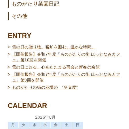
ものがたり菜園日記
その他
ENTRY
雪の日の贈り物。暖炉を囲む、温かな時間。
【開催報告】令和7年度「ものがたりの街 ほっとなみカフ
ェ」第10回を開催
雪の日に灯る、心あたたまる再会と新春の余韻
【開催報告】令和7年度「ものがたりの街 ほっとなみカフ
ェ」第9回を開催
ものがたりの街の花壇の ”冬支度”
CALENDAR
2026年8月
月
火
水
木
金
土
日