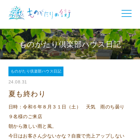
toggle
navigat
ものがたり倶楽部ハウス日記
ものがたり倶楽部ハウス日記
24.08.31
夏も終わり
日時：令和６年８月３１日（土） 天気 雨のち曇り
９名様のご来店
朝から激しい雨と風。
今日はお客さん少ないかな？自腹で売上アップしない