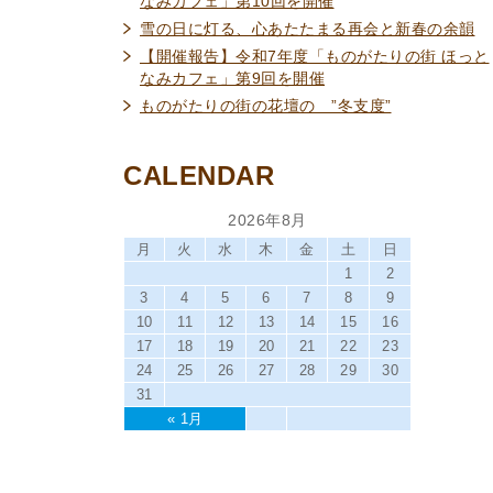
なみカフェ」第10回を開催
雪の日に灯る、心あたたまる再会と新春の余韻
【開催報告】令和7年度「ものがたりの街 ほっと
なみカフェ」第9回を開催
ものがたりの街の花壇の ”冬支度”
CALENDAR
2026年8月
月
火
水
木
金
土
日
1
2
3
4
5
6
7
8
9
10
11
12
13
14
15
16
17
18
19
20
21
22
23
24
25
26
27
28
29
30
31
« 1月