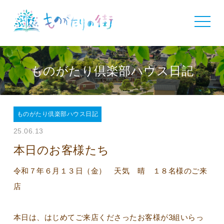
toggle
navigat
ものがたり倶楽部ハウス日記
ものがたり倶楽部ハウス日記
25.06.13
本日のお客様たち
令和７年６月１３日（金） 天気 晴 １８名様のご来
店
本日は、はじめてご来店くださったお客様が3組いらっ