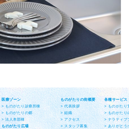
医療ゾーン
ものがたりの街概要
各種サービス
> ものがたり診療所棟
> 代表挨拶
> ものがた
> ものがたりの郷
> 組織
> ものがたり
> 法人本部棟
> アクセス
> ナラティブ
ものがたり広場
> スタッフ募集
> ありがとう