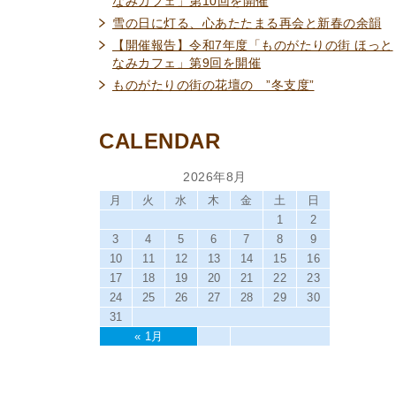
なみカフェ」第10回を開催
雪の日に灯る、心あたたまる再会と新春の余韻
【開催報告】令和7年度「ものがたりの街 ほっと
なみカフェ」第9回を開催
ものがたりの街の花壇の ”冬支度”
CALENDAR
2026年8月
月
火
水
木
金
土
日
1
2
3
4
5
6
7
8
9
10
11
12
13
14
15
16
17
18
19
20
21
22
23
24
25
26
27
28
29
30
31
« 1月