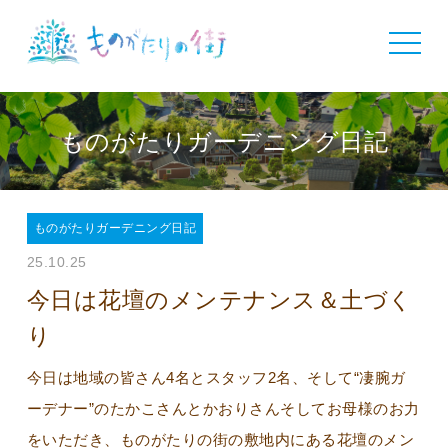
toggle
navigat
ものがたりガーデニング日記
ものがたりガーデニング日記
25.10.25
今日は花壇のメンテナンス＆土づく
り
今日は地域の皆さん4名とスタッフ2名、そして“凄腕ガ
ーデナー”のたかこさんとかおりさんそしてお母様のお力
をいただき、ものがたりの街の敷地内にある花壇のメン