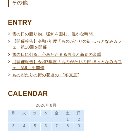
その他
ENTRY
雪の日の贈り物。暖炉を囲む、温かな時間。
【開催報告】令和7年度「ものがたりの街 ほっとなみカフ
ェ」第10回を開催
雪の日に灯る、心あたたまる再会と新春の余韻
【開催報告】令和7年度「ものがたりの街 ほっとなみカフ
ェ」第9回を開催
ものがたりの街の花壇の ”冬支度”
CALENDAR
2026年8月
月
火
水
木
金
土
日
1
2
3
4
5
6
7
8
9