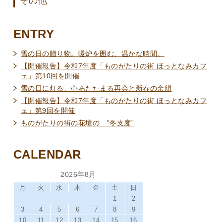
その他
ENTRY
雪の日の贈り物。暖炉を囲む、温かな時間。
【開催報告】令和7年度「ものがたりの街 ほっとなみカフ
ェ」第10回を開催
雪の日に灯る、心あたたまる再会と新春の余韻
【開催報告】令和7年度「ものがたりの街 ほっとなみカフ
ェ」第9回を開催
ものがたりの街の花壇の ”冬支度”
CALENDAR
2026年8月
月
火
水
木
金
土
日
1
2
3
4
5
6
7
8
9
10
11
12
13
14
15
16