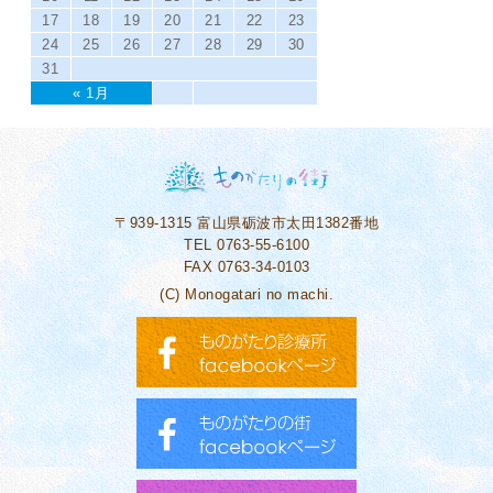
17
18
19
20
21
22
23
24
25
26
27
28
29
30
31
« 1月
〒939-1315
富山県砺波市太田1382番地
TEL 0763-55-6100
FAX 0763-34-0103
(C) Monogatari no machi.