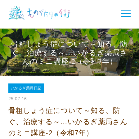
toggle
navigat
骨粗しょう症について～知る、防
ぐ、治療する～…いかるぎ薬局さ
んのミニ講座-2（令和7年）
いかるぎ薬局日記
25.07.16
骨粗しょう症について～知る、防
ぐ、治療する～…いかるぎ薬局さん
のミニ講座-2（令和7年）