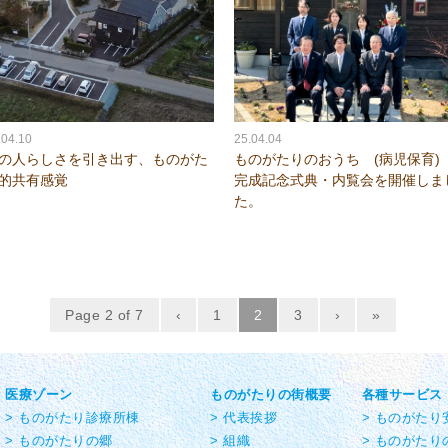
.04.10
25.04.04
の人らしさを引き出す、ものがた
ものがたりのおうち (病児保育
的共有感覚
完成記念式典・内覧会を開催しま
た。
Page 2 of 7
‹
1
2
3
›
»
医療ゾーン
ものがたりの街概要
各種サービス
> ものがたり診療所棟
> 代表挨拶
> ものがた
> ものがたりの郷
> 組織
> ものがたり