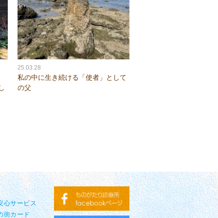
25.03.28
)
私の中に生き続ける「使者」として
し
の父
り安心サービス
の街カード