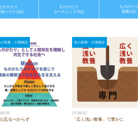
ものがた
ものがたり
ものがたり
菜園日記
楽部ハウス日記
ガーデニング日記
私の医療・介護物語
私の医療・介護物語
.06.05
25.06.02
心忘るべからず
「広く浅い教養」で豊かに