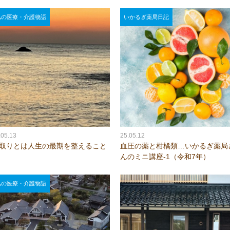
私の医療・介護物語
いかるぎ薬局日記
.05.13
25.05.12
取りとは人生の最期を整えること
血圧の薬と柑橘類…いかるぎ薬局
んのミニ講座-1（令和7年）
私の医療・介護物語