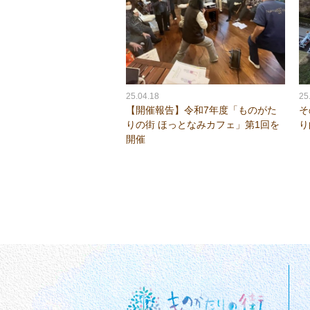
25.04.18
25
【開催報告】令和7年度「ものがた
そ
りの街 ほっとなみカフェ」第1回を
り
開催